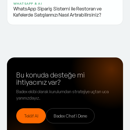
WHATSAPP & AI
WhatsApp Sipariş Sistemi ile Restoran ve
Kafelerde Satışlarınızı Nasıl Artırabilirsiniz?
Bu konuda desteğe mi
ihtiyacınız var?
Badex ekibi olarak kurulumdan stratejiye uçtan uca
yanınızdayız.
Teklif Al
Badex Chat'i Dene