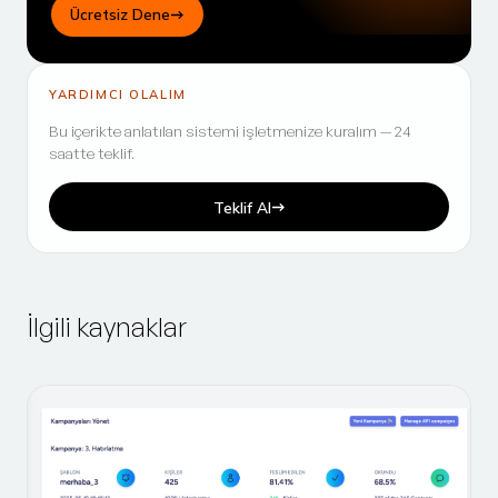
Ücretsiz Dene
YARDIMCI OLALIM
Bu içerikte anlatılan sistemi işletmenize kuralım — 24
saatte teklif.
Teklif Al
İlgili kaynaklar