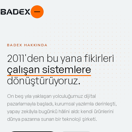
BADEX HAKKINDA
2011'den bu yana fikirleri
çalışan sistemlere
dönüştürüyoruz.
On beş yıla yaklaşan yolculuğumuz dijital
pazarlamayla başladı, kurumsal yazılımla derinleşti,
yapay zekâyla bugünkü hâlini aldı: kendi ürünlerini
dünya pazarına sunan bir teknoloji şirketi.