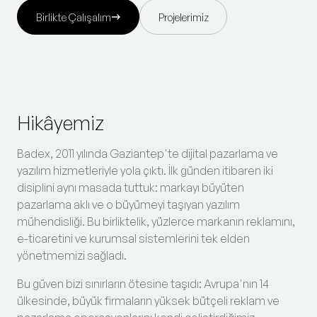
Birlikte Çalışalım
Projelerimiz
Hikâyemiz
Badex, 2011 yılında Gaziantep'te dijital pazarlama ve
yazılım hizmetleriyle yola çıktı. İlk günden itibaren iki
disiplini aynı masada tuttuk: markayı büyüten
pazarlama aklı ve o büyümeyi taşıyan yazılım
mühendisliği. Bu birliktelik, yüzlerce markanın reklamını,
e-ticaretini ve kurumsal sistemlerini tek elden
yönetmemizi sağladı.
Bu güven bizi sınırların ötesine taşıdı: Avrupa'nın 14
ülkesinde, büyük firmaların yüksek bütçeli reklam ve