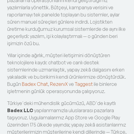
pazarlama operasyonlarını kendi geliştirdiğimiz
yazılımlarla yönettik. Bütçeyi, kampanya verisini ve
raporlamayı tek panelde toplayan bu sistemler, aylar
süren manuel süreçleri günlere indirdi. Lojistikten
üretime kurduğumuz kurumsal sistemlerde de aynı ilke
geçerliydi: yazılım, işi kolaylaştırmalı — o günden beri
işimizin özü bu.
Yıllar içinde ağırlık, müşteri iletişimini dönüştüren
teknolojilere kaydı: chatbot ve canlı destek
sistemlerinde uzmanlaştık, yapay zekâ dalgasını erken
yakaladık ve bu birikimi kendi ürünlerimize dönüştürdük.
Bugün
Badex Chat
,
RezervX
ve
Taggest
ile binlerce
işletmenin günlük operasyonunda çalışıyoruz.
Türkiye'deki mühendislik gücümüzü, ABD'de kayıtlı
Badex LLC
yapılanmamızla uluslararası pazarlara
taşıyoruz. Uygulamalarımız App Store ve Google Play
üzerinden 175 ülkede yayında; yapay zekâ asistanlarımız
müşterilerimizin müşterilerine kendi dillerinde — Türkçe,