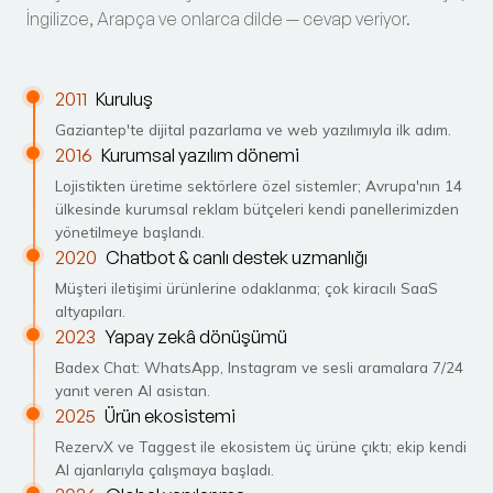
İngilizce, Arapça ve onlarca dilde — cevap veriyor.
2011
Kuruluş
Gaziantep'te dijital pazarlama ve web yazılımıyla ilk adım.
2016
Kurumsal yazılım dönemi
Lojistikten üretime sektörlere özel sistemler; Avrupa'nın 14
ülkesinde kurumsal reklam bütçeleri kendi panellerimizden
yönetilmeye başlandı.
2020
Chatbot & canlı destek uzmanlığı
Müşteri iletişimi ürünlerine odaklanma; çok kiracılı SaaS
altyapıları.
2023
Yapay zekâ dönüşümü
Badex Chat: WhatsApp, Instagram ve sesli aramalara 7/24
yanıt veren AI asistan.
2025
Ürün ekosistemi
RezervX ve Taggest ile ekosistem üç ürüne çıktı; ekip kendi
AI ajanlarıyla çalışmaya başladı.