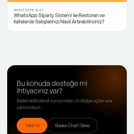
WHATSAPP & AI
WhatsApp Sipariş Sistemi ile Restoran ve
Kafelerde Satışlarınızı Nasıl Artırabilirsiniz?
Bu konuda desteğe mi
ihtiyacınız var?
Badex ekibi olarak kurulumdan stratejiye uçtan uca
yanınızdayız.
Teklif Al
Badex Chat'i Dene