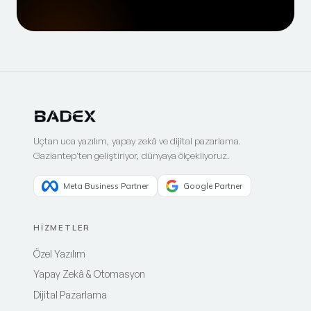
Uçtan uca yazılım, yapay zekâ ve dijital pazarlama.
Gaziantep'ten geliştiriyor, dünyaya ölçekliyoruz.
Meta Business Partner
Google Partner
HİZMETLER
Özel Yazılım
Yapay Zekâ & Otomasyon
Dijital Pazarlama