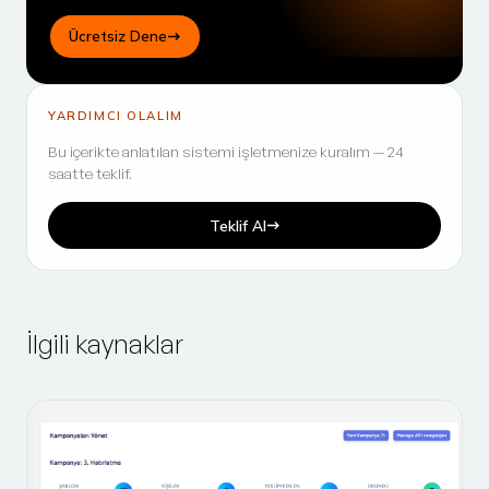
Ücretsiz Dene
YARDIMCI OLALIM
Bu içerikte anlatılan sistemi işletmenize kuralım — 24
saatte teklif.
Teklif Al
İlgili kaynaklar