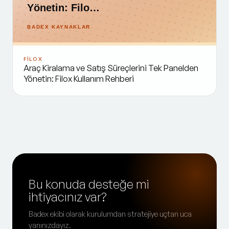
Yönetin: Filo…
BADEX KAYNAKLAR
FİLOX
Araç Kiralama ve Satış Süreçlerini Tek Panelden
Yönetin: Filox Kullanım Rehberi
Bu konuda desteğe mi
ihtiyacınız var?
Badex ekibi olarak kurulumdan stratejiye uçtan uca
yanınızdayız.