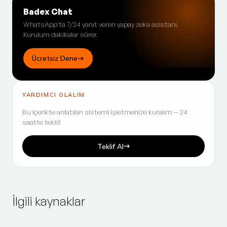
Badex Chat
WhatsApp'ta 7/24 yanıt veren yapay zeka asistanı.
Kurulum dakikalar sürer.
Ücretsiz Dene
YARDIMCI OLALIM
Bu içerikte anlatılan sistemi işletmenize kuralım — 24
saatte teklif.
Teklif Al
İlgili kaynaklar