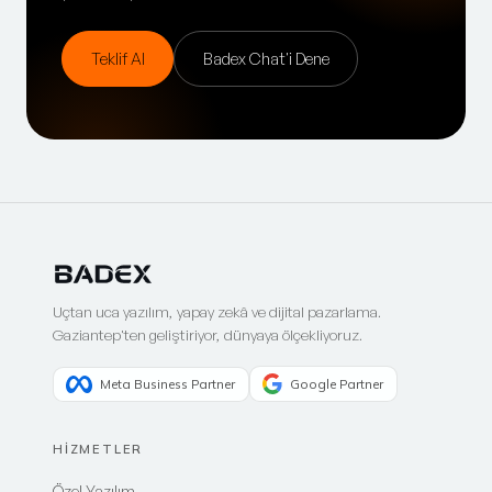
Teklif Al
Badex Chat'i Dene
Uçtan uca yazılım, yapay zekâ ve dijital pazarlama.
Gaziantep'ten geliştiriyor, dünyaya ölçekliyoruz.
Meta Business Partner
Google Partner
HİZMETLER
Özel Yazılım